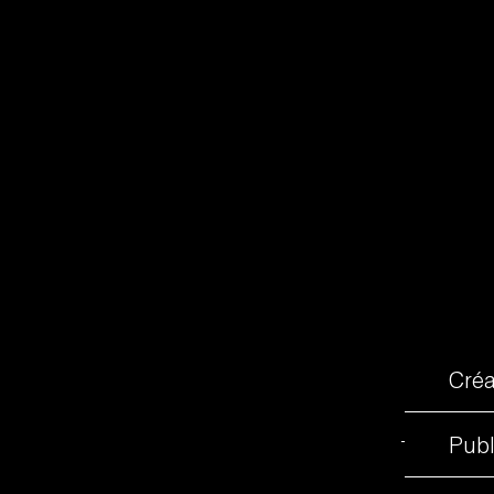
e authentique et son ancrage dans le terroir québécois. Cha
e cœur. Avec des produits authentiques et distinctifs, le Do
 sociaux, Aura Social a mis en lumière cette identité, capt
Créa
Publ