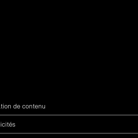
que bouteille raconte une histoire, alliant tradition
maine met du cœur à l’ouvrage pour faire découvrir le
urant l’essence du Domaine, son équipe et son
tion de contenu
icités