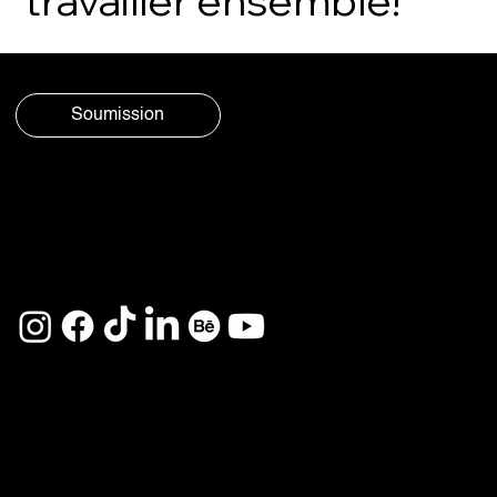
Soumission
© Aura
Politique de
Social 2025
confidentiali
On se
té
retrouve sur
Accueil
Services
L'agence
Projets